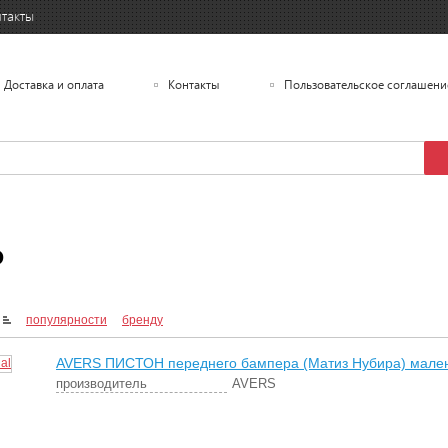
такты
Доставка и оплата
Контакты
Пользовательское соглашени
o
популярности
бренду
AVERS ПИСТОН переднего бампера (Матиз Нубира) мале
производитель
AVERS