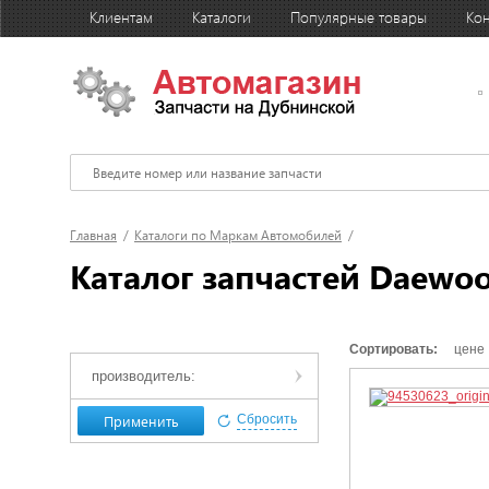
Клиентам
Каталоги
Популярные товары
Кон
Главная
/
Каталоги по Маркам Автомобилей
/
Каталог запчастей Daewo
Сортировать:
цене
производитель:
Применить
Сбросить