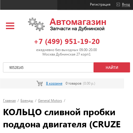
Регистрация
Вход
+7 (499) 951-19-20
ежедневно без выходных 09.00-20.00
Москва Дубнинская 27 корп1
В корзине
0 товаров
(0.00 р.)
Главная
/
Бренды
/
General Motors
/
КОЛЬЦО сливной пробки
поддона двигателя (CRUZE