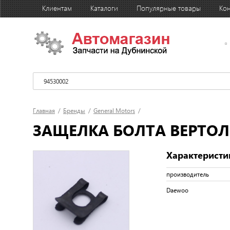
Клиентам
Каталоги
Популярные товары
Кон
Главная
/
Бренды
/
General Motors
/
ЗАЩЕЛКА БОЛТА ВЕРТОЛЕТ
Характеристи
производитель
Daewoo