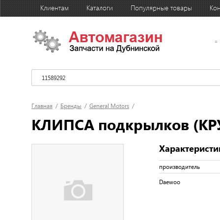
Клиентам
Каталоги
Популярные товары
Кон
Главная
/
Бренды
/
General Motors
/
КЛИПСА подкрылков (КР
Характеристи
производитель
Daewoo