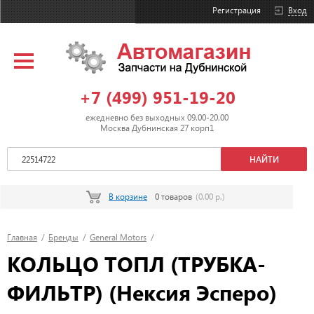
Регистрация
Вход
+7 (499) 951-19-20
ежедневно без выходных 09.00-20.00
Москва Дубнинская 27 корп1
В корзине
0 товаров
(0.00 р.)
Главная
/
Бренды
/
General Motors
/
КОЛЬЦО ТОПЛ (ТРУБКА-
ФИЛЬТР) (Нексия Эсперо)