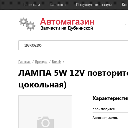
Клиентам
Каталоги
Популярные товары
Кон
Главная
/
Бренды
/
Bosch
/
ЛАМПА 5W 12V повторител
цокольная)
Характеристи
производитель
Автосвет, лампы