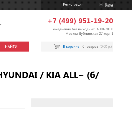
Регистрация
Вход
+7 (499) 951-19-20
е
ежедневно без выходных 09.00-20.00
Москва Дубнинская 27 корп1
В корзине
0 товаров
(0.00 р.)
YUNDAI / KIA ALL~ (б/