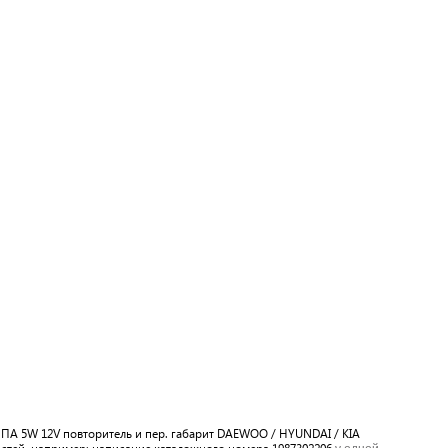
МПА 5W 12V повторитель и пер. габарит DAEWOO / HYUNDAI / KIA