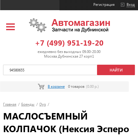
Регистрация
Вход
+7 (499) 951-19-20
ежедневно без выходных 09.00-20.00
Москва Дубнинская 27 корп1
В корзине
0 товаров
(0.00 р.)
Главная
/
Бренды
/
Dyg
/
МАСЛОСЪЕМНЫЙ
КОЛПАЧОК (Нексия Эсперо