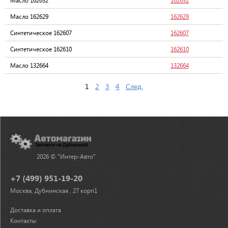
Масло 162632
162632
Масло 162629
162629
Синтетическое 162607
162607
Синтетическое 162610
162610
Масло 132664
132664
1
2
3
4
След.
2026 © "Интер-Авто"
+7 (499) 951-19-20
Москва, Дубнинская , 27 корп1
Доставка и оплата
Контакты