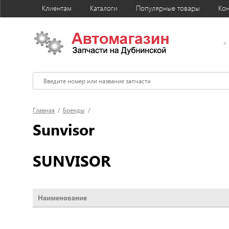
Клиентам
Каталоги
Популярные товары
Кон
Главная
/
Бренды
/
Sunvisor
SUNVISOR
Наименование