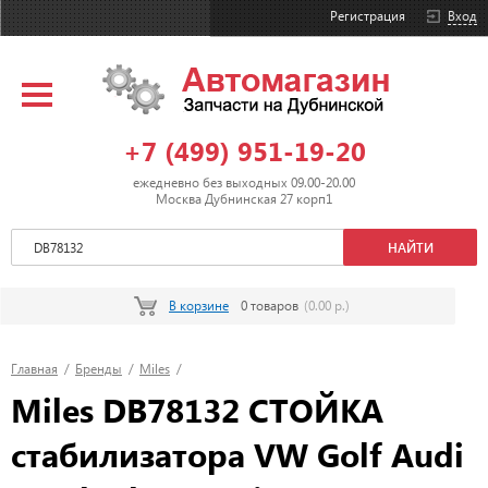
Регистрация
Вход
+7 (499) 951-19-20
ежедневно без выходных 09.00-20.00
Москва Дубнинская 27 корп1
В корзине
0 товаров
(0.00 р.)
Главная
/
Бренды
/
Miles
/
Miles DB78132 СТОЙКА
стабилизатора VW Golf Audi