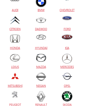
AUDI
BMW
CHEVROLET
CITROEN
DAEWOO
FORD
HONDA
HYUNDAI
KIA
LEXUS
MAZDA
MERCEDES
MITSUBISHI
NISSAN
OPEL
PEUGEOT
RENAULT
SKODA