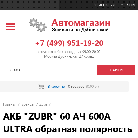
Регистрация
Вход
+7 (499) 951-19-20
ежедневно без выходных 09.00-20.00
Москва Дубнинская 27 корп1
В корзине
0 товаров
(0.00 р.)
Главная
/
Бренды
/
Zubr
/
АКБ "ZUBR" 60 АЧ 600А
ULTRA обратная полярность