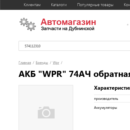
Клиентам
Каталоги
Популярные товары
Кон
Главная
/
Бренды
/
Wpr
/
АКБ "WPR" 74АЧ обратна
Характеристи
производитель
Аккумуляторы