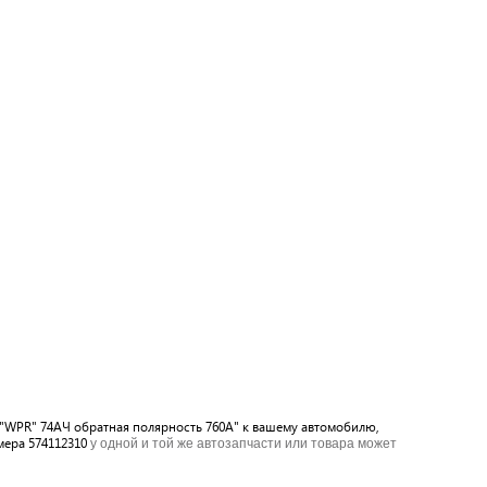
Б "WPR" 74АЧ обратная полярность 760А" к вашему автомобилю,
мера 574112310
у одной и той же автозапчасти или товара может