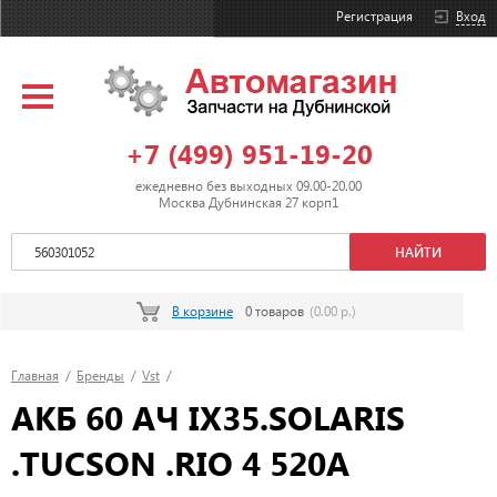
Регистрация
Вход
+7 (499) 951-19-20
ежедневно без выходных 09.00-20.00
Москва Дубнинская 27 корп1
В корзине
0 товаров
(0.00 р.)
Главная
/
Бренды
/
Vst
/
АКБ 60 АЧ IX35.SOLARIS
.TUCSON .RIO 4 520A