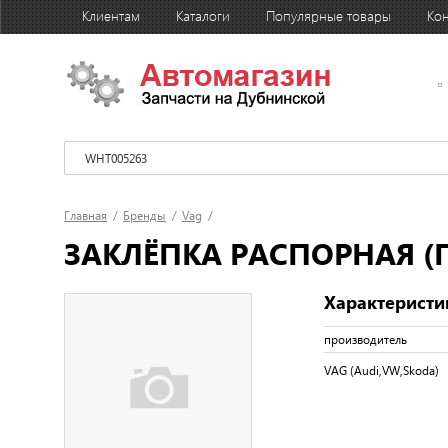
Клиентам
Каталоги
Популярные товары
Кон
Главная
/
Бренды
/
Vag
/
ЗАКЛЁПКА РАСПОРНАЯ (
Характеристи
производитель
VAG (Audi,VW,Skoda)