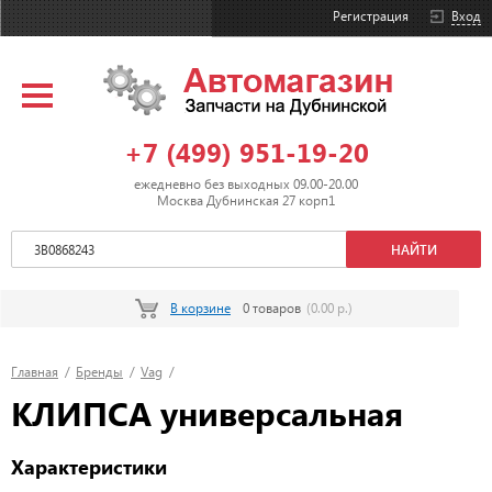
Регистрация
Вход
+7 (499) 951-19-20
ежедневно без выходных 09.00-20.00
Москва Дубнинская 27 корп1
В корзине
0 товаров
(0.00 р.)
Главная
/
Бренды
/
Vag
/
КЛИПСА универсальная
Характеристики