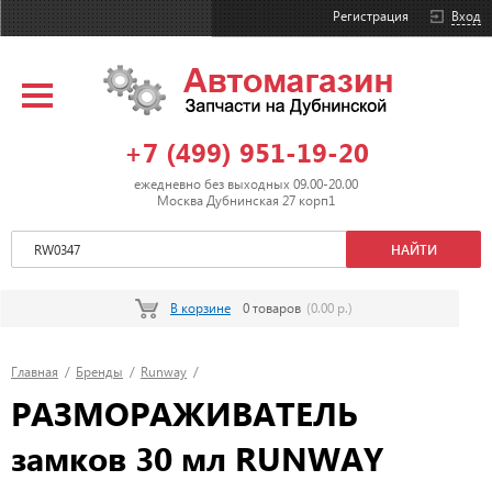
Регистрация
Вход
+7 (499) 951-19-20
ежедневно без выходных 09.00-20.00
Москва Дубнинская 27 корп1
В корзине
0 товаров
(0.00 р.)
Главная
/
Бренды
/
Runway
/
РАЗМОРАЖИВАТЕЛЬ
замков 30 мл RUNWAY