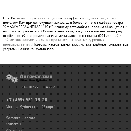
Если Вы желаете приобрести данный товар(запчасть), мы с радостью
поможем Вам при ее покупке и заказе. Для более точного подбора товара
"СМАЗКА "ГРАФИТНАЯ" 160 г." к вашему автомобилю, просим обращаться к
нашим консультантам . Обратите внимание, покупка запчастей имеет ряд
особенностей, например: написание каталожного номера 6094
у одной и
той же автозапчасти или товара может отличаться у разных
оэтому, настоятельно просим, при подборе пользоваться
производителей. П
услугами наших консультантов.
2026 © "Интер-Авто"
+7 (499) 951-19-20
Москва, Дубнинская , 27 корп1
Доставка и оплата
Контакты
VIN запрос