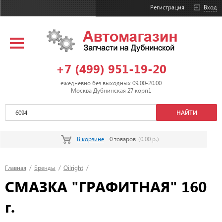
Регистрация
Вход
+7 (499) 951-19-20
ежедневно без выходных 09.00-20.00
Москва Дубнинская 27 корп1
В корзине
0 товаров
(0.00 р.)
Главная
/
Бренды
/
Oilright
/
СМАЗКА "ГРАФИТНАЯ" 160
г.