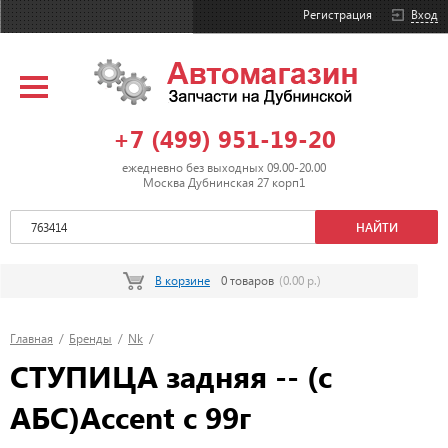
Регистрация
Вход
+7 (499) 951-19-20
ежедневно без выходных 09.00-20.00
Москва Дубнинская 27 корп1
В корзине
0 товаров
(0.00 р.)
Главная
/
Бренды
/
Nk
/
СТУПИЦА задняя -- (c
АБС)Accent c 99г