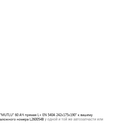
 "MUTLU" 60 АЧ прямая L+ EN 540A 242x175x190" к вашему
таложного номера L260054B
у одной и той же автозапчасти или