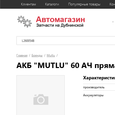
Клиентам
Каталоги
Популярные товары
Кон
Главная
/
Бренды
/
Mutlu
/
АКБ "MUTLU" 60 АЧ пряма
Характеристи
производитель
Аккумуляторы