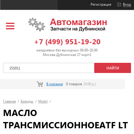
Регистрация
Вход
+7 (499) 951-19-20
ежедневно без выходных 09.00-20.00
Москва Дубнинская 27 корп1
В корзине
0 товаров
(0.00 р.)
Главная
/
Бренды
/
Mobil
/
МАСЛО
ТРАНСМИССИОННОЕATF LT