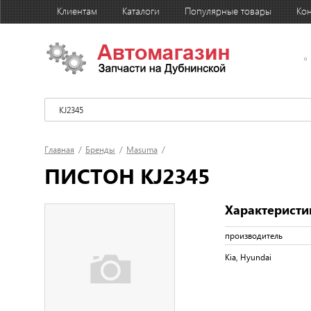
Клиентам
Каталоги
Популярные товары
Кон
Главная
/
Бренды
/
Masuma
/
ПИСТОН KJ2345
Характеристи
производитель
Kia, Hyundai