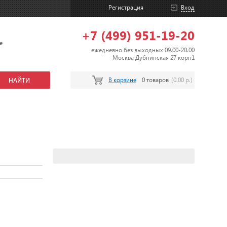
Регистрация
Вход
+7 (499) 951-19-20
е
ежедневно без выходных 09.00-20.00
Москва Дубнинская 27 корп1
В корзине
0 товаров
(0.00 р.)