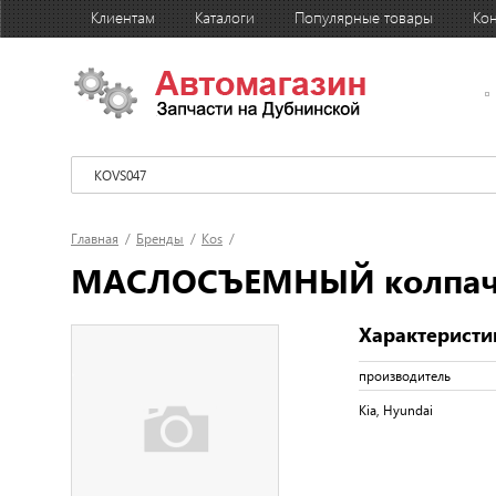
Клиентам
Каталоги
Популярные товары
Кон
Главная
/
Бренды
/
Kos
/
МАСЛОСЪЕМНЫЙ колпачек
Характеристи
производитель
Kia, Hyundai