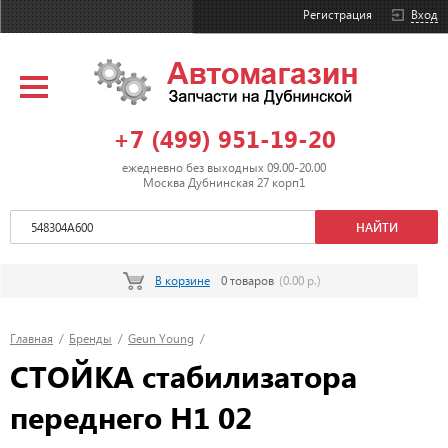
Регистрация
Вход
+7 (499) 951-19-20
ежедневно без выходных 09.00-20.00
Москва Дубнинская 27 корп1
В корзине
0 товаров
(0.00 р.)
Главная
/
Бренды
/
Geun Young
/
СТОЙКА стабилизатора
переднего H1 02