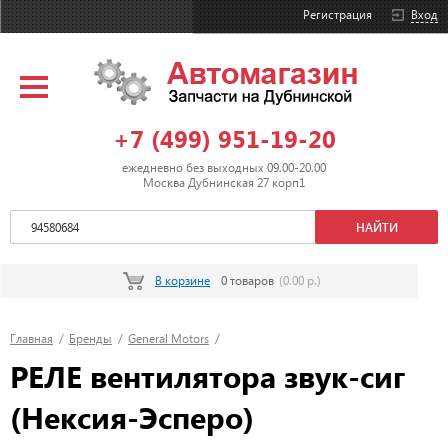
Регистрация
Вход
+7 (499) 951-19-20
ежедневно без выходных 09.00-20.00
Москва Дубнинская 27 корп1
В корзине
0 товаров
(0.00 р.)
Главная
/
Бренды
/
General Motors
/
РЕЛЕ вентилятора звук-сиг
(Нексия-Эсперо)