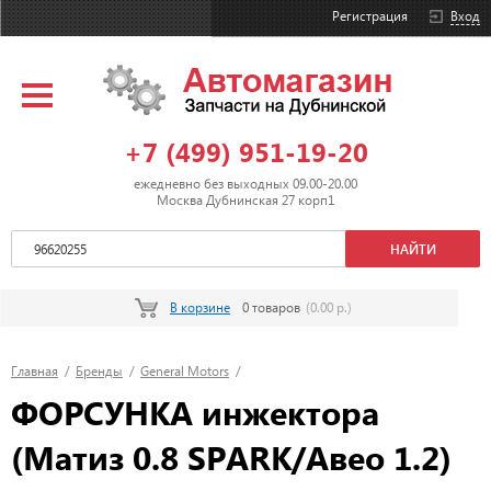
Регистрация
Вход
+7 (499) 951-19-20
ежедневно без выходных 09.00-20.00
Москва Дубнинская 27 корп1
В корзине
0 товаров
(0.00 р.)
Главная
/
Бренды
/
General Motors
/
ФОРСУНКА инжектора
(Матиз 0.8 SPARK/Авео 1.2)