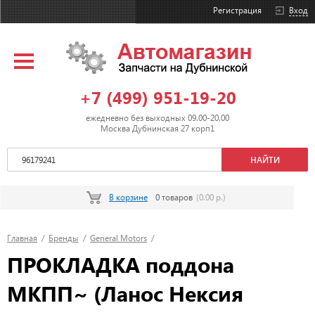
Регистрация
Вход
+7 (499) 951-19-20
ежедневно без выходных 09.00-20.00
Москва Дубнинская 27 корп1
В корзине
0 товаров
(0.00 р.)
Главная
/
Бренды
/
General Motors
/
ПРОКЛАДКА поддона
МКПП~ (Ланос Нексия