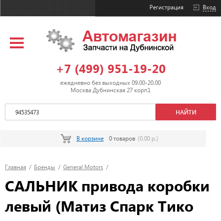
Регистрация
Вход
+7 (499) 951-19-20
ежедневно без выходных 09.00-20.00
Москва Дубнинская 27 корп1
В корзине
0 товаров
(0.00 р.)
Главная
/
Бренды
/
General Motors
/
САЛЬНИК привода коробки
левый (Матиз Спарк Тико