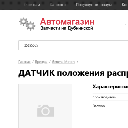
Клиентам
Каталоги
Популярные товары
Кон
Главная
/
Бренды
/
General Motors
/
ДАТЧИК положения распред
Характеристи
производитель
Daewoo