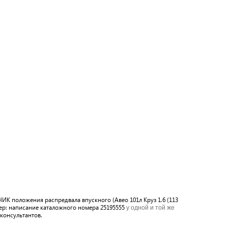
ИК положения распредвала впускного (Авео 101л Круз 1.6 (113
ер: написание каталожного номера 25195555
у одной и той же
консультантов.