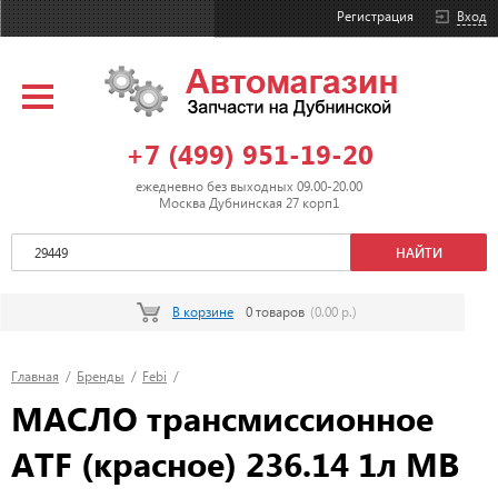
Регистрация
Вход
+7 (499) 951-19-20
ежедневно без выходных 09.00-20.00
Москва Дубнинская 27 корп1
В корзине
0 товаров
(0.00 р.)
Главная
/
Бренды
/
Febi
/
МАСЛО трансмиссионное
ATF (красное) 236.14 1л MB