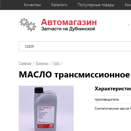
Клиентам
Каталоги
Популярные товары
Кон
Главная
/
Бренды
/
Febi
/
МАСЛО трансмиссионное F
Характеристи
производитель
Синтетические масла