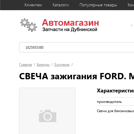
Клиентам
Каталоги
Популярные товары
Кон
Главная
/
Бренды
/
Eurorepar
/
СВЕЧА зажигания FORD. M
Характеристи
производитель
Свечи для бензиновых