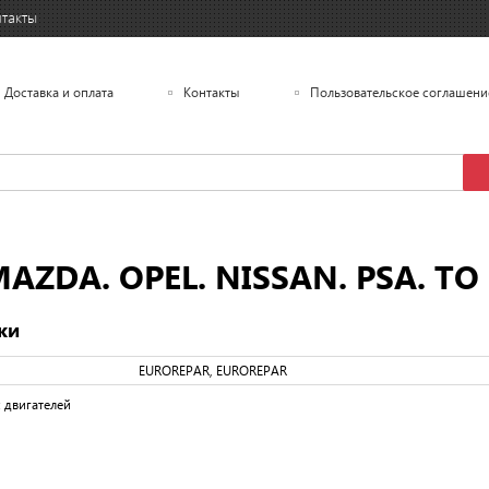
такты
Доставка и оплата
Контакты
Пользовательское соглашени
AZDA. OPEL. NISSAN. PSA. TO
ки
EUROREPAR, EUROREPAR
 двигателей