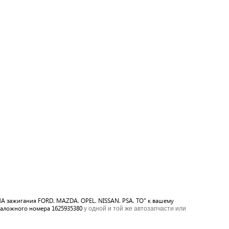
ЧА зажигания FORD. MAZDA. OPEL. NISSAN. PSA. TO" к вашему
таложного номера 1625935380
у одной и той же автозапчасти или