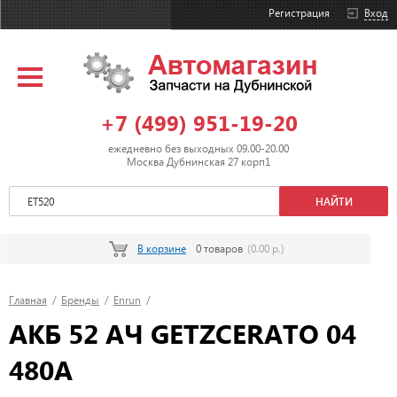
Регистрация
Вход
+7 (499) 951-19-20
ежедневно без выходных 09.00-20.00
Москва Дубнинская 27 корп1
В корзине
0 товаров
(0.00 р.)
Главная
/
Бренды
/
Enrun
/
АКБ 52 АЧ GETZCERATO 04
480A