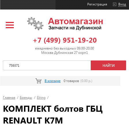
Регистрация
Вход
+7 (499) 951-19-20
ежедневно без выходных 09.00-20.00
Москва Дубнинская 27 корп1
В корзине
0 товаров
(0.00 р.)
Главная
/
Бренды
/
Elring
/
КОМПЛЕКТ болтов ГБЦ
RENAULT K7M