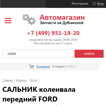
Регистрация
Вход
+7 (499) 951-19-20
ежедневно без выходных 09.00-20.00
Москва Дубнинская 27 корп1
В корзине
0 товаров
(0.00 р.)
Главная
/
Бренды
/
Elring
/
САЛЬНИК коленвала
передний FORD