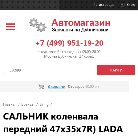
Регистрация
Вход
+7 (499) 951-19-20
ежедневно без выходных 09.00-20.00
Москва Дубнинская 27 корп1
В корзине
0 товаров
(0.00 р.)
Главная
/
Бренды
/
Elring
/
САЛЬНИК коленвала
передний 47x35x7R) LADA