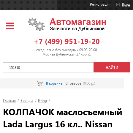
Регистрация
Вход
+7 (499) 951-19-20
ежедневно без выходных 09.00-20.00
Москва Дубнинская 27 корп1
В корзине
0 товаров
(0.00 р.)
Главная
/
Бренды
/
Elring
/
КОЛПАЧОК маслосъемный
Lada Largus 16 кл.. Nissan