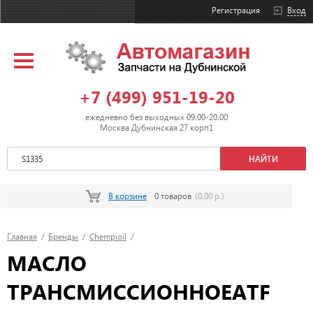
Регистрация
Вход
+7 (499) 951-19-20
ежедневно без выходных 09.00-20.00
Москва Дубнинская 27 корп1
В корзине
0 товаров
(0.00 р.)
Главная
/
Бренды
/
Chempioil
/
МАСЛО
ТРАНСМИССИОННОЕATF