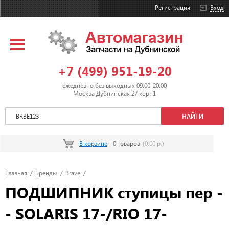
Регистрация
Вход
+7 (499) 951-19-20
ежедневно без выходных 09.00-20.00
Москва Дубнинская 27 корп1
В корзине
0 товаров
(0.00 р.)
Главная
/
Бренды
/
Brave
/
ПОДШИПНИК ступицы пер -
- SOLARIS 17-/RIO 17-