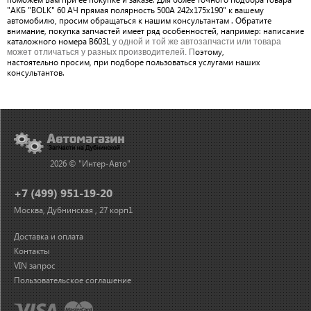
"АКБ "BOLK" 60 АЧ прямая полярность 500А 242х175х190" к вашему
автомобилю, просим обращаться к нашим консультантам . Обратите
внимание, покупка запчастей имеет ряд особенностей, например: написание
каталожного номера B603L
у одной и той же автозапчасти или товара
оэтому,
может отличаться у разных производителей. П
настоятельно просим, при подборе пользоваться услугами наших
консультантов.
2026 © "Интер-Авто"
+7 (499) 951-19-20
Москва, Дубнинская , 27 корп1
Доставка и оплата
Контакты
VIN запрос
Пользовательское соглашение