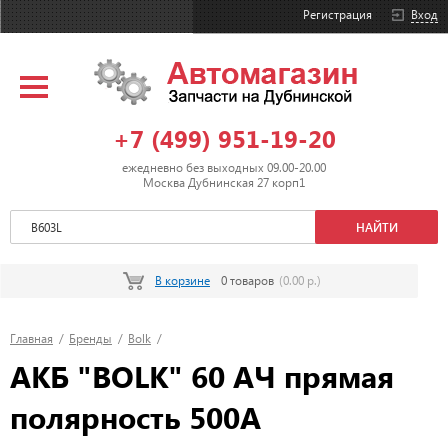
Регистрация
Вход
+7 (499) 951-19-20
ежедневно без выходных 09.00-20.00
Москва Дубнинская 27 корп1
В корзине
0 товаров
(0.00 р.)
Главная
/
Бренды
/
Bolk
/
АКБ "BOLK" 60 АЧ прямая
полярность 500А