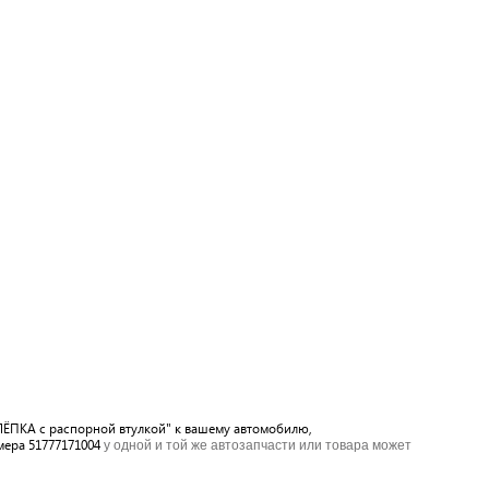
КЛЁПКА с распорной втулкой" к вашему автомобилю,
мера 51777171004
у одной и той же автозапчасти или товара может