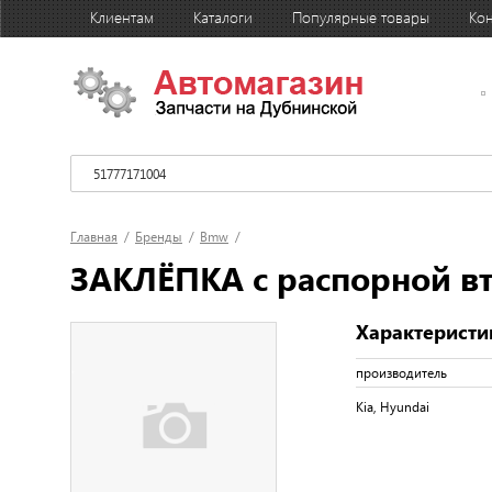
Клиентам
Каталоги
Популярные товары
Кон
Главная
/
Бренды
/
Bmw
/
ЗАКЛЁПКА с распорной в
Характеристи
производитель
Kia, Hyundai