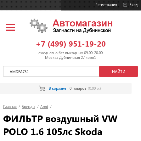
Регистрация
Вход
+7 (499) 951-19-20
ежедневно без выходных 09.00-20.00
Москва Дубнинская 27 корп1
В корзине
0 товаров
(0.00 р.)
Главная
/
Бренды
/
Amd
/
ФИЛЬТР воздушный VW
POLO 1.6 105лс Skoda