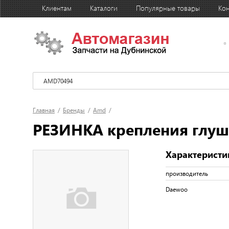
Клиентам
Каталоги
Популярные товары
Кон
Главная
/
Бренды
/
Amd
/
РЕЗИНКА крепления глуш
Характеристи
производитель
Daewoo