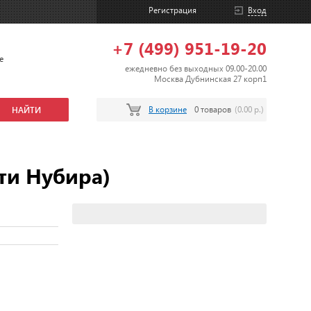
Регистрация
Вход
+7 (499) 951-19-20
е
ежедневно без выходных 09.00-20.00
Москва Дубнинская 27 корп1
В корзине
0 товаров
(0.00 р.)
ти Нубира)