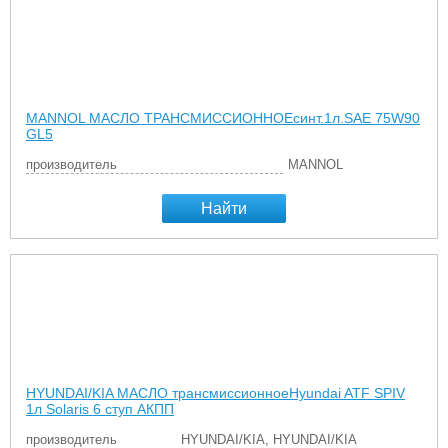
MANNOL МАСЛО ТРАНСМИССИОННОЕсинт.1л.SAE 75W90
GL5
производитель
MANNOL
Найти
HYUNDAI/KIA МАСЛО трансмиссионноеHyundai ATF SPIV
1л Solaris 6 ступ АКПП
производитель
HYUNDAI/KIA, HYUNDAI/KIA