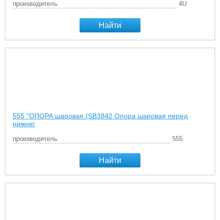
производитель
4U
Найти
555 "ОПОРА шаровая (SB3842 Опора шаровая перед
нижнег
производитель
555
Найти