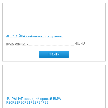
4U СТОЙКА стабилизатора правая.
производитель
4U, 4U
Найти
4U РЫЧАГ передний правый BMW
F20F21F30F31F32F34F35