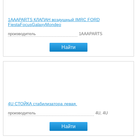
1AAAPARTS КЛАПАН воздушный IMRC FORD
FiestaFocusGalaxyMondeo
производитель
1AAAPARTS
Найти
4U СТОЙКА стабилизатора левая.
производитель
4U, 4U
Найти