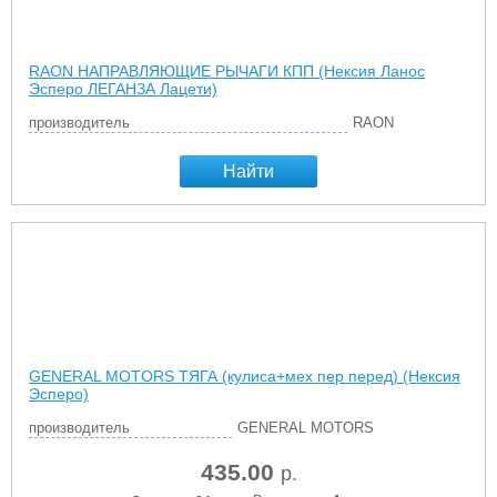
RAON НАПРАВЛЯЮЩИЕ РЫЧАГИ КПП (Нексия Ланос
Эсперо ЛЕГАНЗА Лацети)
производитель
RAON
Найти
GENERAL MOTORS ТЯГА (кулиса+мех пер перед) (Нексия
Эсперо)
производитель
GENERAL MOTORS
435.00
р.