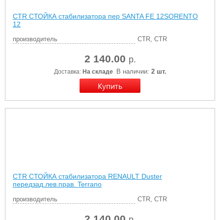
CTR СТОЙКА стабилизатора пер SANTA FE 12SORENTO
12
производитель
CTR, CTR
2 140.00
р.
В наличии:
2 шт.
Доставка:
На складе
CTR СТОЙКА стабилизатора RENAULT Duster
передзад.лев.прав. Terrano
производитель
CTR, CTR
2 140.00
р.