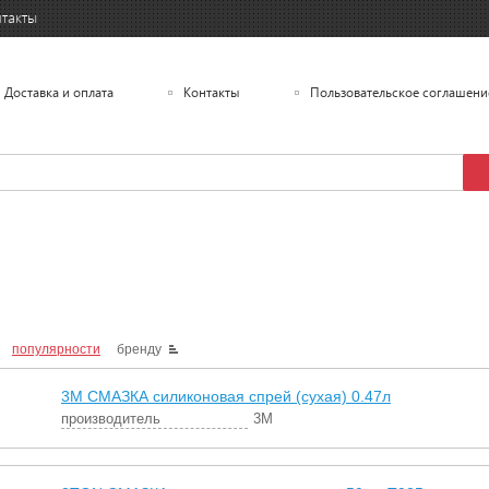
такты
Доставка и оплата
Контакты
Пользовательское соглашени
популярности
бренду
3M СМАЗКА силиконовая спрей (сухая) 0.47л
производитель
3M