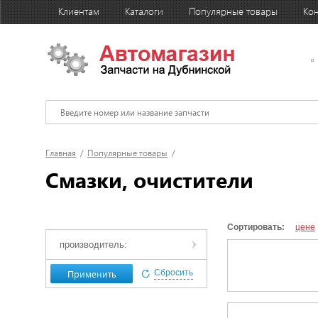
Клиентам
Каталоги
Популярные товары
Кон
Главная
/
Популярные товары
/
Смазки, очистители
Сортировать:
цене
производитель:
Применить
Сбросить