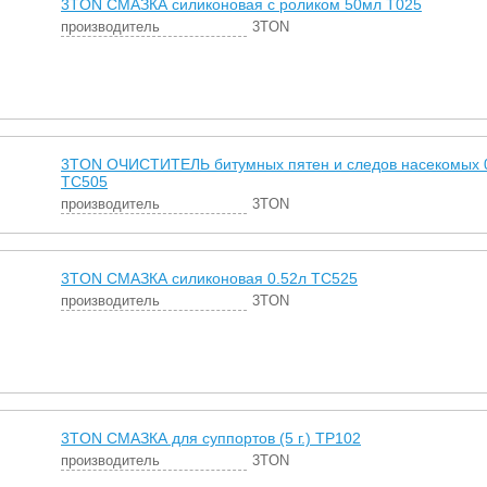
3TON СМАЗКА силиконовая с роликом 50мл Т025
производитель
3TON
3TON ОЧИСТИТЕЛЬ битумных пятен и следов насекомых 0
TC505
производитель
3TON
3TON СМАЗКА силиконовая 0.52л TC525
производитель
3TON
3TON СМАЗКА для суппортов (5 г.) ТР102
производитель
3TON