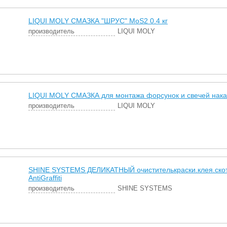
LIQUI MOLY СМАЗКА "ШРУС" MoS2 0.4 кг
производитель
LIQUI MOLY
LIQUI MOLY СМАЗКА для монтажа форсунок и свечей нака
производитель
LIQUI MOLY
SHINE SYSTEMS ДЕЛИКАТНЫЙ очистителькраски.клея.скот
AntiGraffiti
производитель
SHINE SYSTEMS