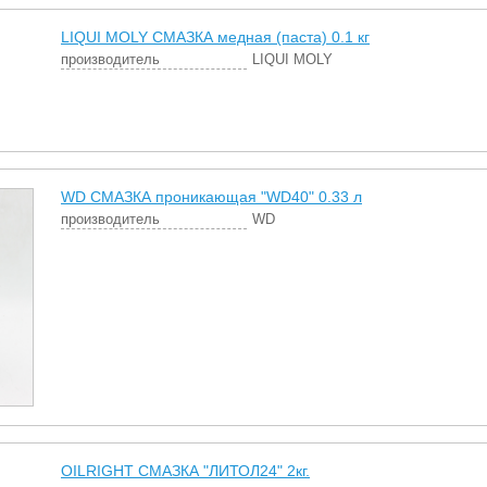
LIQUI MOLY СМАЗКА медная (паста) 0.1 кг
производитель
LIQUI MOLY
WD СМАЗКА проникающая "WD40" 0.33 л
производитель
WD
OILRIGHT СМАЗКА "ЛИТОЛ24" 2кг.